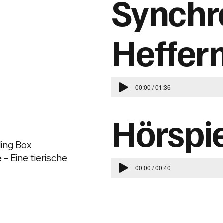
Synchr
Heffer
00:00 / 01:36
Hörspie
ling Box
 – Eine tierische
00:00 / 00:40