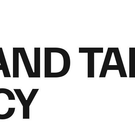
AND TA
CY