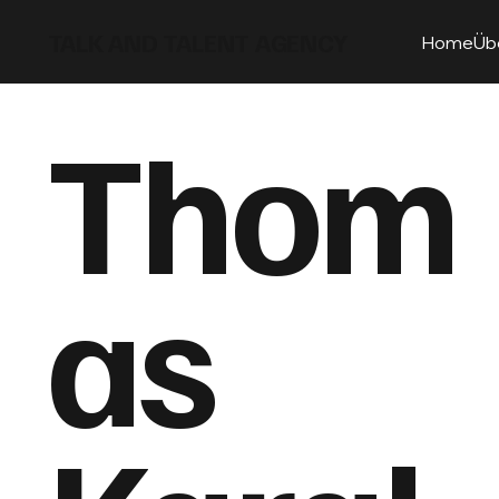
TALK AND TALENT AGENCY
Home
Üb
Thom
as