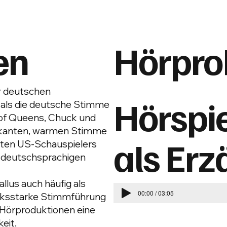
en
Hörpro
er deutschen
Hörspie
 als die deutsche Stimme
 of Queens, Chuck und
arkanten, warmen Stimme
als Erz
iebten US-Schauspielers
m deutschsprachigen
lus auch häufig als
00:00 / 03:05
rucksstarke Stimmführung
 Hörproduktionen eine
eit.