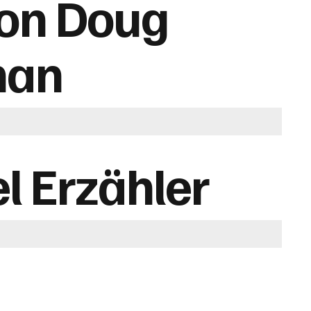
on Doug
nan
l Erzähler