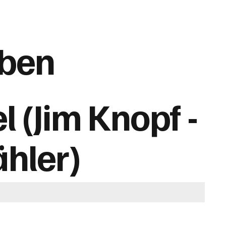
ben
l (Jim Knopf -
ähler)