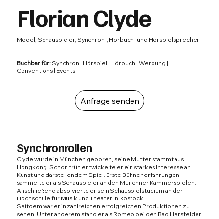
Florian Clyde
Model, Schauspieler, Synchron-, Hörbuch- und Hörspielsprecher
Buchbar für:
Synchron | Hörspiel | Hörbuch | Werbung |
Conventions | Events
Anfrage senden
Synchronrollen
Clyde wurde in München geboren, seine Mutter stammt aus
Hongkong. Schon früh entwickelte er ein starkes Interesse an
Kunst und darstellendem Spiel. Erste Bühnenerfahrungen
sammelte er als Schauspieler an den Münchner Kammerspielen.
Anschließend absolvierte er sein Schauspielstudium an der
Hochschule für Musik und Theater in Rostock.
Seitdem war er in zahlreichen erfolgreichen Produktionen zu
sehen. Unter anderem stand er als Romeo bei den Bad Hersfelder