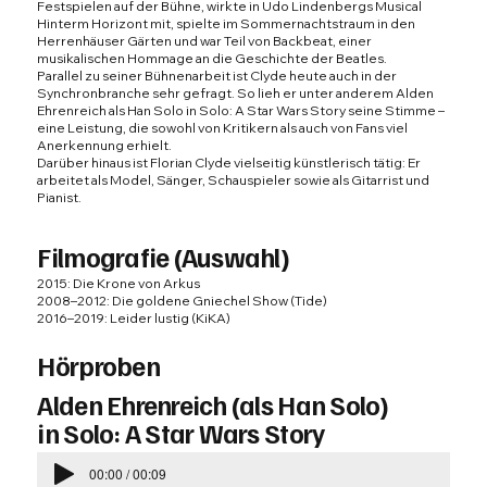
Festspielen auf der Bühne, wirkte in Udo Lindenbergs Musical
Hinterm Horizont mit, spielte im Sommernachtstraum in den
Herrenhäuser Gärten und war Teil von Backbeat, einer
musikalischen Hommage an die Geschichte der Beatles.
Parallel zu seiner Bühnenarbeit ist Clyde heute auch in der
Synchronbranche sehr gefragt. So lieh er unter anderem Alden
Ehrenreich als Han Solo in Solo: A Star Wars Story seine Stimme –
eine Leistung, die sowohl von Kritikern als auch von Fans viel
Anerkennung erhielt.
Darüber hinaus ist Florian Clyde vielseitig künstlerisch tätig: Er
arbeitet als Model, Sänger, Schauspieler sowie als Gitarrist und
Pianist.
Filmografie (Auswahl)
2015:
Die Krone von Arkus
2008–2012: Die goldene Gniechel Show (Tide)
2016–2019: Leider lustig (KiKA)
Hörproben
Alden Ehrenreich
(als Han Solo)
in
Solo: A Star Wars Story
00:00 / 00:09