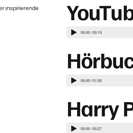
YouTub
r inspirierende
00:00 / 00:15
Hörbu
00:00 / 01:50
Harry P
00:00 / 00:27