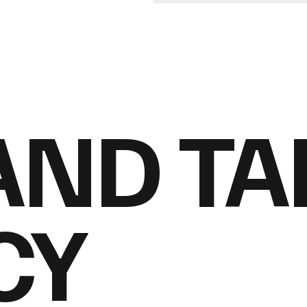
AND TA
CY