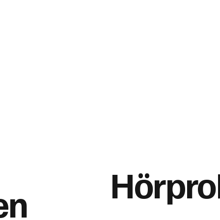
Hörpro
en