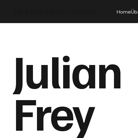
TALK AND TALENT AGENCY
Home
Üb
Julian
Frey