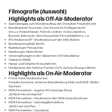
Filmografie (Auswahl)
Highlights als Off-Air-Moderator
Spendengala zum Wiederaufbau der Dresdner Frauenkirche
Bundesweite Tourneen „Die Deutsche Schlagernacht“
mit u. a. Roland Kaiser, Patrick Lindner, Vicky Leandros,
Brunner & Brunner, dem Deutschen Fernsehballett u. v. a.
IFA Medientreff – Moderation auf der ARD-Bühne
Bundespresseball, Berlin
Radeberger Filmnächte
Hamburger Hafenfeste
Veranstaltungen in der Gläsernen VW Manufaktur
Chanel Duftball
Hansa- und Delphin-Kreuzfahrten
Moderation der Helene-Fischer-DVD-Aufzeichnung in Berlin
Highlights als On-Air-Moderator
Prime-Time-Moderator bei
Hitradio Antenne, Antenne Brandenburg (rbb) und MDR 1 Radio
Sachsen
MDR Fernsehen – eigene 90-minütige Show
„Einfach Herzenssache“
MDR Fernsehen – Moderation der MDR Silvestershows
MDR Fernsehen – Samstagabendshow
„Woll’n wir’s hoffen …“
MDR Fernsehen – Quizshow