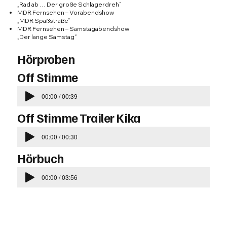
„Rad ab … Der große Schlagerdreh“
MDR Fernsehen – Vorabendshow
„MDR Spaßstraße“
MDR Fernsehen – Samstagabendshow
„Der lange Samstag“
Hörproben
Off Stimme
00:00 / 00:39
Off Stimme Trailer Kika
00:00 / 00:30
Hörbuch
00:00 / 03:56