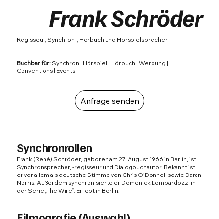
Frank Schröder
Regisseur, Synchron-, Hörbuch und Hörspielsprecher
Buchbar für:
Synchron | Hörspiel | Hörbuch | Werbung |
Conventions | Events
Anfrage senden
Synchronrollen
Frank (René) Schröder, geboren am 27. August 1966 in Berlin, ist
Synchronsprecher, -regisseur und Dialogbuchautor. Bekannt ist
er vor allem als deutsche Stimme von Chris O’Donnell sowie Daran
Norris. Außerdem synchronisierte er Domenick Lombardozzi in
der Serie „The Wire“. Er lebt in Berlin.
Filmografie (Auswahl)