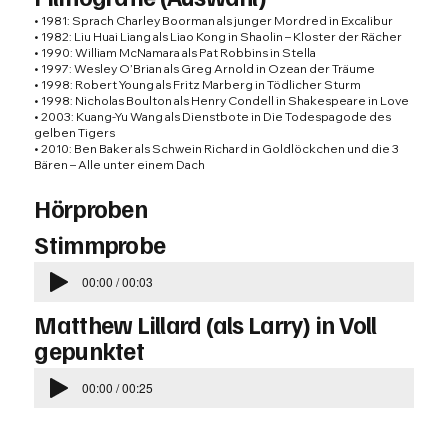
• 1981: Sprach Charley Boorman als junger Mordred in Excalibur
• 1982: Liu Huai Liang als Liao Kong in Shaolin – Kloster der Rächer
• 1990: William McNamara als Pat Robbins in Stella
• 1997: Wesley O’Brian als Greg Arnold in Ozean der Träume
• 1998: Robert Young als Fritz Marberg in Tödlicher Sturm
• 1998: Nicholas Boulton als Henry Condell in Shakespeare in Love
• 2003: Kuang-Yu Wang als Dienstbote in Die Todespagode des
gelben Tigers
• 2010: Ben Baker als Schwein Richard in Goldlöckchen und die 3
Bären – Alle unter einem Dach
Hörproben
Stimmprobe
00:00 / 00:03
Matthew Lillard
(als Larry) in
Voll
gepunktet
00:00 / 00:25