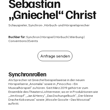
Sebastian
„Gniechel“ Christ
Schauspieler, Synchron-, Hörbuch- und Hörspielsprecher
Buchbar für:
Synchron | Hörspiel | Hörbuch | Werbung |
Conventions | Events
Anfrage senden
Synchronrollen
Als Sprecher ist Gniechel beispielsweise in der neuen
Hörspielserie „Anomalia“ sowie in „Pinocchio – Ein
Musicalhörspiel“ zu hören. Seit März 2019 gehört er zum
Ensemble des Theaters Lichtermeer, wo er in Produktionen wie
„Jim Knopf“, „Jan & Henry“, „Das Dschungelbuch“, „Der kleine
Drache Kokosnuss“ sowie „Woozle Goozle – Das Woozical“
auftritt.