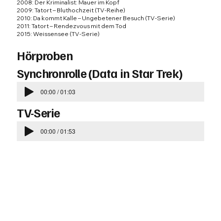
2008:
Der Kriminalist
: Mauer im Kopf
2009:
Tatort – Bluthochzeit
(TV-Reihe)
2010:
Da kommt Kalle
– Ungebetener Besuch (TV-Serie)
2011:
Tatort – Rendezvous mit dem Tod
2015:
Weissensee
(TV-Serie)
Hörproben
Synchronrolle (Data in Star Trek)
00:00 / 01:03
TV-Serie
00:00 / 01:53