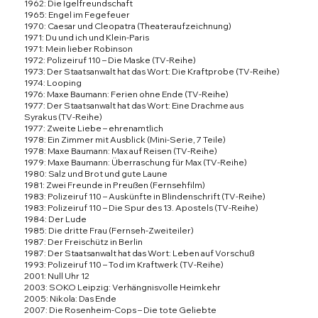
1962:
Die Igelfreundschaft
1965:
Engel im Fegefeuer
1970:
Caesar und Cleopatra
(Theateraufzeichnung)
1971:
Du und ich und Klein-Paris
1971:
Mein lieber Robinson
1972:
Polizeiruf 110 – Die Maske
(TV-Reihe)
1973:
Der Staatsanwalt hat das Wort: Die Kraftprobe
(TV-Reihe)
1974: Looping
1976:
Maxe Baumann
:
Ferien ohne Ende
(TV-Reihe)
1977:
Der Staatsanwalt hat das Wort: Eine Drachme aus
Syrakus
(TV-Reihe)
1977:
Zweite Liebe – ehrenamtlich
1978:
Ein Zimmer mit Ausblick
(Mini-Serie, 7 Teile)
1978:
Maxe Baumann: Max auf Reisen
(TV-Reihe)
1979:
Maxe Baumann: Überraschung für Max
(TV-Reihe)
1980: Salz und Brot und gute Laune
1981:
Zwei Freunde in Preußen
(Fernsehfilm)
1983:
Polizeiruf 110 – Auskünfte in Blindenschrift
(TV-Reihe)
1983:
Polizeiruf 110 – Die Spur des 13. Apostels
(TV-Reihe)
1984:
Der Lude
1985:
Die dritte Frau
(Fernseh-Zweiteiler)
1987:
Der Freischütz in Berlin
1987: Der Staatsanwalt hat das Wort: Leben auf Vorschuß
1993:
Polizeiruf 110 – Tod im Kraftwerk
(TV-Reihe)
2001: Null Uhr 12
2003:
SOKO Leipzig
: Verhängnisvolle Heimkehr
2005:
Nikola
: Das Ende
2007:
Die Rosenheim-Cops
– Die tote Geliebte