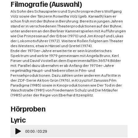
Filmografie (Auswahl)
Als Sohn des Schauspielers und Synchronsprechers Wolfgang
Völz sowie der Tänzerin Roswitha Völz (geb. Karwath) kam er
schon früh mit der Bühne in Berührung. Bereits in jungen Jahren
stand er in verschiedenen Theaterproduktionen auf der Bühne,
unter anderem an den Berliner Kammerspielen mit Aufführungen
wie Die Prinzessin auf der Erbse (1970) und Jim Knopf und Lukas
der Lokomotivführer (1972). Weitere Rollen folgten am Theater
des Westens, etwa in Hänsel und Gretel (1974).
Ende der 1970er-Jahre erweiterte er sein künstlerisches
Spektrum und wirkte 1979 gemeinsam mit Angela Bruno, Kerl
Fieser und David Vostell an dem Experimentalfilm 36574 Bilder
mit. Parallel dazu übernahm er ab Anfang der 1970er-Jahre
regelmäßig Haupt- und Nebenrollen in Film- und
Fernsehproduktionen. Dazu zählen unter anderem Auftritte in
der ZDF-Serie Aktion Grün (1976), in Krzysztof Zanussis Film
Paradigma (1985) sowie in Kinoproduktionen wie Der Tod in der
Waschstraße (1981) von Friedemann Schulz und Die Mitläufer
(1985) unter der Regie von Eberhard Itzenplitz.
Hörproben
Lyric
00:00 / 03:29