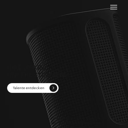
TALK AND TALENT AGENCY
IHRE VISION.
UNSERE STIMMEN.
Talente entdecken
Unser Projekt ist Talent und Kreativität, eine Plattform, die
verbindet und bewegt mit Klarheit. Wir fördern Stimmen,
Gesichter und Ideen, für authentische Momente, die