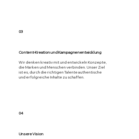
03
Content-Kreation und Kampagnenentwicklung
Wir denken kreativ mit und entwickeln Konzepte,
die Marken und Menschen verbinden. Unser Ziel
ist es, durch die richtigen Talente authentische
und erfolgreiche Inhalte zu schaffen.
04
Unsere Vision