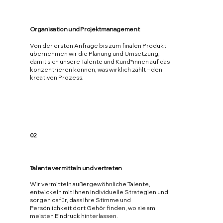
Organisation und Projektmanagement
Von der ersten Anfrage bis zum finalen Produkt
übernehmen wir die Planung und Umsetzung,
damit sich unsere Talente und Kund*innen auf das
konzentrieren können, was wirklich zählt – den
kreativen Prozess.
02
Talente vermitteln und vertreten
Wir vermitteln außergewöhnliche Talente,
entwickeln mit ihnen individuelle Strategien und
sorgen dafür, dass ihre Stimme und
Persönlichkeit dort Gehör finden, wo sie am
meisten Eindruck hinterlassen.